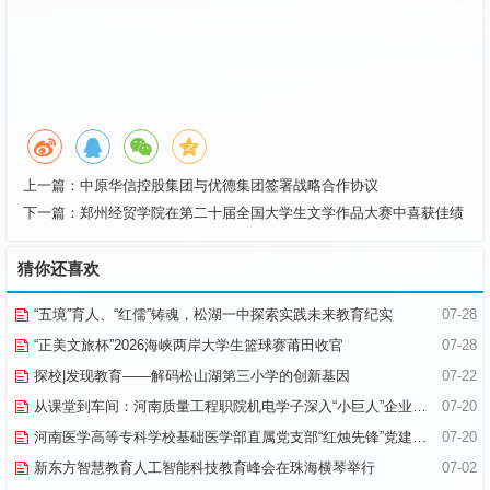
上一篇：
中原华信控股集团与优德集团签署战略合作协议
下一篇：
郑州经贸学院在第二十届全国大学生文学作品大赛中喜获佳绩
猜你还喜欢
“五境”育人、“红儒”铸魂，松湖一中探索实践未来教育纪实
07-28
“正美文旅杯”​2026海峡两岸大学生篮球赛莆田收官
07-28
探校|发现教育——解码松山湖第三小学的创新基因
07-22
从课堂到车间：河南质量工程职院机电学子深入“小巨人”企业，交出8份青春“智造”答卷
07-20
河南医学高等专科学校基础医学部直属党支部“红烛先锋”党建品牌创建纪实
07-20
新东方智慧教育人工智能科技教育峰会在珠海横琴举行
07-02