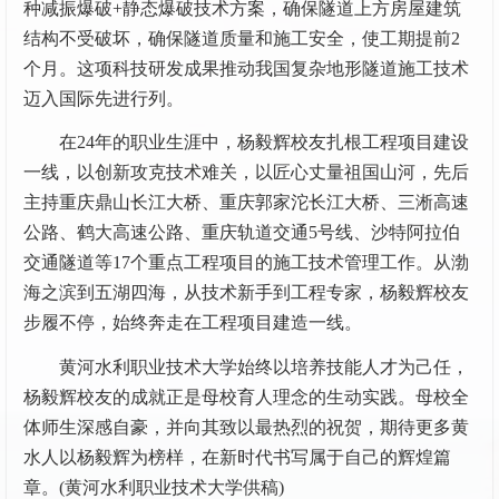
种减振爆破+静态爆破技术方案，确保隧道上方房屋建筑
结构不受破坏，确保隧道质量和施工安全，使工期提前2
个月。这项科技研发成果推动我国复杂地形隧道施工技术
迈入国际先进行列。
在24年的职业生涯中，杨毅辉校友扎根工程项目建设
一线，以创新攻克技术难关，以匠心丈量祖国山河，先后
主持重庆鼎山长江大桥、重庆郭家沱长江大桥、三淅高速
公路、鹤大高速公路、重庆轨道交通5号线、沙特阿拉伯
交通隧道等17个重点工程项目的施工技术管理工作。从渤
海之滨到五湖四海，从技术新手到工程专家，杨毅辉校友
步履不停，始终奔走在工程项目建造一线。
黄河水利职业技术大学始终以培养技能人才为己任，
杨毅辉校友的成就正是母校育人理念的生动实践。母校全
体师生深感自豪，并向其致以最热烈的祝贺，期待更多黄
水人以杨毅辉为榜样，在新时代书写属于自己的辉煌篇
章。(黄河水利职业技术大学供稿)