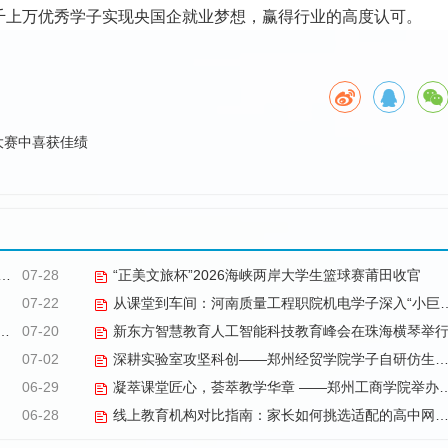
千上万优秀学子实现央国企就业梦想，赢得行业的高度认可。
大赛中喜获佳绩
07-28
“正美文旅杯”​2026海峡两岸大学生篮球赛莆田收官
07-22
从课堂到车间：河南质量工程职院机电学子深入“小巨人”企业，交出8份青春“智造”答卷
07-20
新东方智慧教育人工智能科技教育峰会在珠海横琴举
07-02
深耕实验室攻坚科创——郑州经贸学院学子自研仿生机械手
06-29
凝萃课堂匠心，荟萃教学华章 ——郑州工商学院举办2026年优秀教学材料展览会
06-28
线上教育机构对比指南：家长如何挑选适配的高中网课品牌