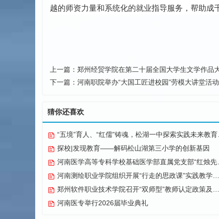
越的师资力量和系统化的就业指导服务，帮助成
上一篇：
郑州经贸学院在第二十届全国大学生文学作品
下一篇：
河南职院举办“大国工匠进校园”劳模大讲堂活动
猜你还喜欢
“五境”育人、“红儒”铸魂，松湖一中探索实践未来教育纪实
探校|发现教育——解码松山湖第三小学的创新基因
河南医学高等专科学校基础医学部直属党支部“红烛先锋”党建品牌创建纪实
河南测绘职业学院组织开展“行走的思政课”实践教学活动
郑州软件职业技术学院召开“双师型”教师认定政策及企业实践专项解读会议
河南医专举行2026届毕业典礼