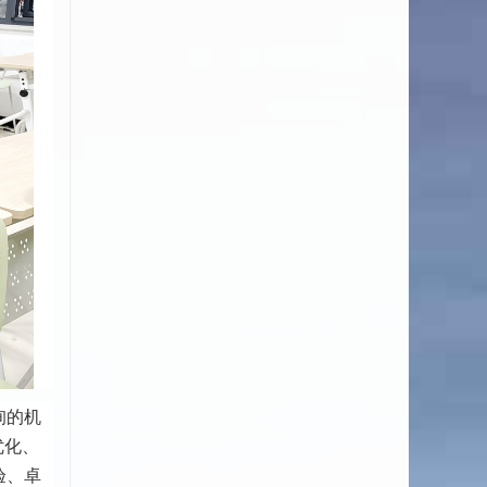
询的机
优化、
验、卓