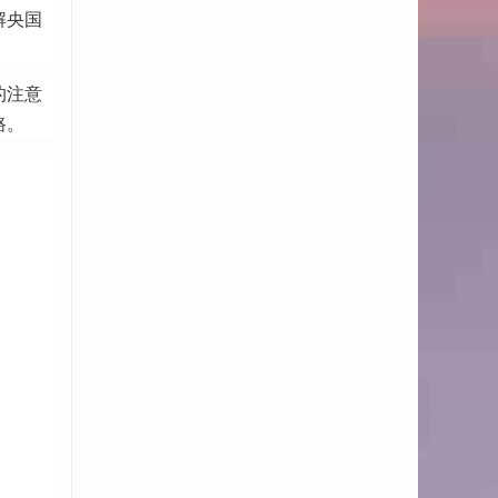
解央国
的注意
路。