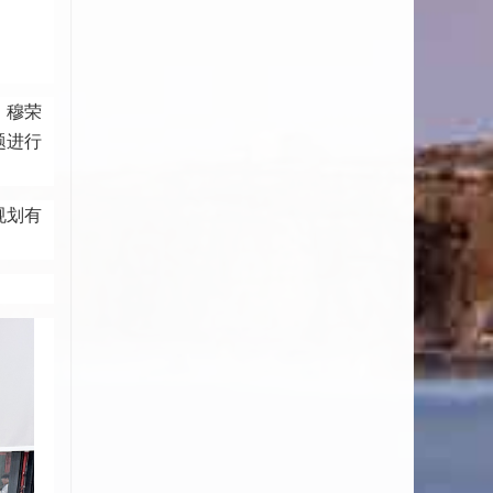
。穆荣
题进行
规划有