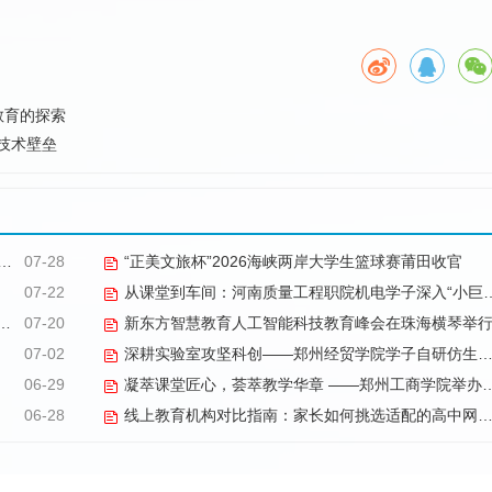
教育的探索
域技术壁垒
07-28
“正美文旅杯”​2026海峡两岸大学生篮球赛莆田收官
07-22
从课堂到车间：河南质量工程职院机电学子深入“小巨人”企业，交出8份青春“智造”答卷
07-20
新东方智慧教育人工智能科技教育峰会在珠海横琴举
07-02
深耕实验室攻坚科创——郑州经贸学院学子自研仿生机械手
06-29
凝萃课堂匠心，荟萃教学华章 ——郑州工商学院举办2026年优秀教学材料展览会
06-28
线上教育机构对比指南：家长如何挑选适配的高中网课品牌