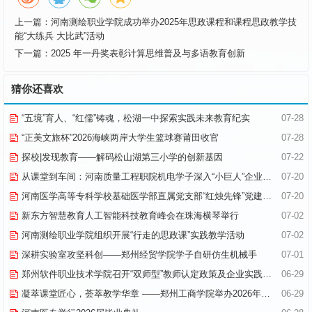
上一篇：
河南测绘职业学院成功举办2025年思政课程和课程思政教学技
能“大练兵 大比武”活动
下一篇：
2025 年一丹奖表彰计算思维普及与多语教育创新
猜你还喜欢
“五境”育人、“红儒”铸魂，松湖一中探索实践未来教育纪实
07-28
“正美文旅杯”​2026海峡两岸大学生篮球赛莆田收官
07-28
探校|发现教育——解码松山湖第三小学的创新基因
07-22
从课堂到车间：河南质量工程职院机电学子深入“小巨人”企业，交出8份青春“智造”答卷
07-20
河南医学高等专科学校基础医学部直属党支部“红烛先锋”党建品牌创建纪实
07-20
新东方智慧教育人工智能科技教育峰会在珠海横琴举行
07-02
河南测绘职业学院组织开展“行走的思政课”实践教学活动
07-02
深耕实验室攻坚科创——郑州经贸学院学子自研仿生机械手
07-01
郑州软件职业技术学院召开“双师型”教师认定政策及企业实践专项解读会议
06-29
凝萃课堂匠心，荟萃教学华章 ——郑州工商学院举办2026年优秀教学材料展览会
06-29