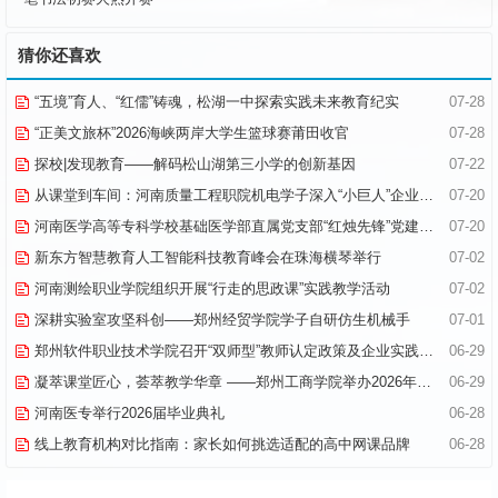
猜你还喜欢
“五境”育人、“红儒”铸魂，松湖一中探索实践未来教育纪实
07-28
“正美文旅杯”​2026海峡两岸大学生篮球赛莆田收官
07-28
探校|发现教育——解码松山湖第三小学的创新基因
07-22
从课堂到车间：河南质量工程职院机电学子深入“小巨人”企业，交出8份青春“智造”答卷
07-20
河南医学高等专科学校基础医学部直属党支部“红烛先锋”党建品牌创建纪实
07-20
新东方智慧教育人工智能科技教育峰会在珠海横琴举行
07-02
河南测绘职业学院组织开展“行走的思政课”实践教学活动
07-02
深耕实验室攻坚科创——郑州经贸学院学子自研仿生机械手
07-01
郑州软件职业技术学院召开“双师型”教师认定政策及企业实践专项解读会议
06-29
凝萃课堂匠心，荟萃教学华章 ——郑州工商学院举办2026年优秀教学材料展览会
06-29
河南医专举行2026届毕业典礼
06-28
线上教育机构对比指南：家长如何挑选适配的高中网课品牌
06-28