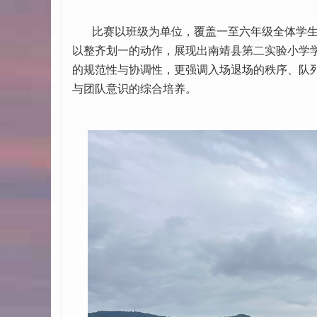
比赛以班级为单位，覆盖一至六年级全体学
以整齐划一的动作，展现出南靖县第二实验小学
的规范性与协调性，更强调入场退场的秩序、队
与团队意识的综合培养。