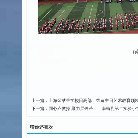
（
上一篇：
上海金苹果学校日高部：缔造中日艺术教育领
下一篇：
同心齐做操 聚力展锋芒——南靖县第二实验小
猜你还喜欢