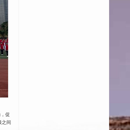
动，促
级之间