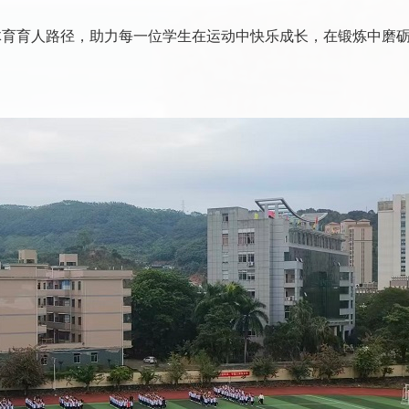
。
体育育人路径，助力每一位学生在运动中快乐成长，在锻炼中磨
。