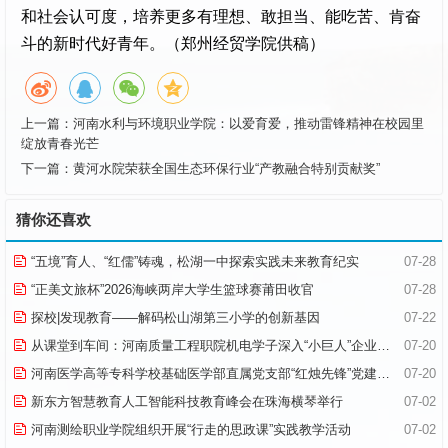
和社会认可度，培养更多有理想、敢担当、能吃苦、肯奋
斗的新时代好青年。（郑州经贸学院供稿）
上一篇：
河南水利与环境职业学院：以爱育爱，推动雷锋精神在校园里
绽放青春光芒
下一篇：
黄河水院荣获全国生态环保行业“产教融合特别贡献奖”
猜你还喜欢
“五境”育人、“红儒”铸魂，松湖一中探索实践未来教育纪实
07-28
“正美文旅杯”​2026海峡两岸大学生篮球赛莆田收官
07-28
探校|发现教育——解码松山湖第三小学的创新基因
07-22
从课堂到车间：河南质量工程职院机电学子深入“小巨人”企业，交出8份青春“智造”答卷
07-20
河南医学高等专科学校基础医学部直属党支部“红烛先锋”党建品牌创建纪实
07-20
新东方智慧教育人工智能科技教育峰会在珠海横琴举行
07-02
河南测绘职业学院组织开展“行走的思政课”实践教学活动
07-02