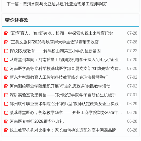
下一篇：
黄河水院与比亚迪共建“比亚迪现场工程师学院”
猜你还喜欢
“五境”育人、“红儒”铸魂，松湖一中探索实践未来教育纪实
07-28
“正美文旅杯”​2026海峡两岸大学生篮球赛莆田收官
07-28
探校|发现教育——解码松山湖第三小学的创新基因
07-22
从课堂到车间：河南质量工程职院机电学子深入“小巨人”企业，交出8份青春“智造”答卷
07-20
河南医学高等专科学校基础医学部直属党支部“红烛先锋”党建品牌创建纪实
07-20
新东方智慧教育人工智能科技教育峰会在珠海横琴举行
07-02
河南测绘职业学院组织开展“行走的思政课”实践教学活动
07-02
深耕实验室攻坚科创——郑州经贸学院学子自研仿生机械手
07-01
郑州软件职业技术学院召开“双师型”教师认定政策及企业实践专项解读会议
06-29
凝萃课堂匠心，荟萃教学华章 ——郑州工商学院举办2026年优秀教学材料展览会
06-29
河南医专举行2026届毕业典礼
06-28
线上教育机构对比指南：家长如何挑选适配的高中网课品牌
06-28