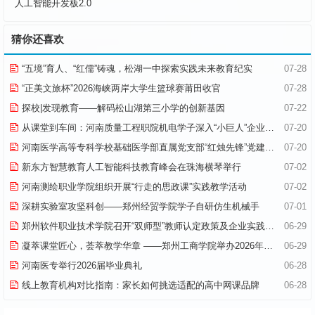
人工智能开发板2.0
猜你还喜欢
“五境”育人、“红儒”铸魂，松湖一中探索实践未来教育纪实
07-28
“正美文旅杯”​2026海峡两岸大学生篮球赛莆田收官
07-28
探校|发现教育——解码松山湖第三小学的创新基因
07-22
从课堂到车间：河南质量工程职院机电学子深入“小巨人”企业，交出8份青春“智造”答卷
07-20
河南医学高等专科学校基础医学部直属党支部“红烛先锋”党建品牌创建纪实
07-20
新东方智慧教育人工智能科技教育峰会在珠海横琴举行
07-02
河南测绘职业学院组织开展“行走的思政课”实践教学活动
07-02
深耕实验室攻坚科创——郑州经贸学院学子自研仿生机械手
07-01
郑州软件职业技术学院召开“双师型”教师认定政策及企业实践专项解读会议
06-29
凝萃课堂匠心，荟萃教学华章 ——郑州工商学院举办2026年优秀教学材料展览会
06-29
河南医专举行2026届毕业典礼
06-28
线上教育机构对比指南：家长如何挑选适配的高中网课品牌
06-28