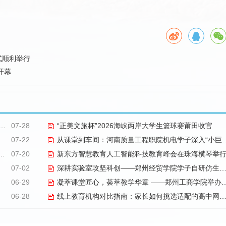
式顺利举行
开幕
07-28
“正美文旅杯”​2026海峡两岸大学生篮球赛莆田收官
07-22
从课堂到车间：河南质量工程职院机电学子深入“小巨人”企业，交出8份青春“智造”答卷
07-20
新东方智慧教育人工智能科技教育峰会在珠海横琴举
07-02
深耕实验室攻坚科创——郑州经贸学院学子自研仿生机械手
06-29
凝萃课堂匠心，荟萃教学华章 ——郑州工商学院举办2026年优秀教学材料展览会
06-28
线上教育机构对比指南：家长如何挑选适配的高中网课品牌