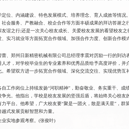
定位、内涵建设、特色发展模式、培养理念、育人成效等情况
、社会服务、产教融合、校企合作等方面丰硕成果的拜访答谢之行
友谊之行;还是一次关心校友成长、关爱校友发展的看望校友之行
发、实习就业等方面拓宽合作领域、加强合作力度、创新合作模
蕾、郑州日新精密机械有限公司总经理李震对厉励一行的到访
秀人才，对学校毕业生的专业素养和优秀品质给予高度评价，并
化。希望双方进一步拓宽合作领域、深化交流交往、实现优势互
工作岗位上持续发扬“河职精神”，勤奋敬业、务实重干、成
校争光。他指出，学校是校友发展的坚强后盾，将始终关心校友
力平台。他希望，广大校友要“聚是一团火，散是满天星”，群
跨越式发展贡献智慧和力量。
实地参观考察。(张俊叶)