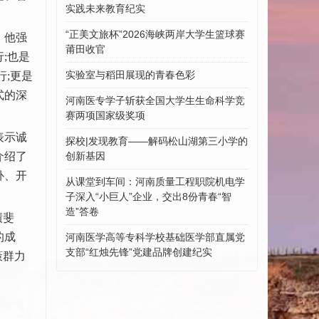
实践未来教育纪实
“正美文旅杯”​2026海峡两岸大学生篮球赛
。他强
莆田收官
;也是
实验室与稻田展现的青春色彩
;更是
式的深
河南医专学子斩获全国大学生生命科学竞
赛两项国家级奖项
表示诚
探校|发现教育——解码松山湖第三小学的
介绍了
创新基因
补、开
从课堂到车间：河南质量工程职院机电学
子深入“小巨人”企业，交出8份青春“智
造”答卷
绩斐
的成
河南医学高等专科学校基础医学部直属党
支部“红烛先锋”党建品牌创建纪实
策群力