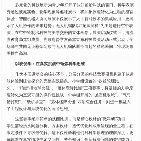
多元化的科技展示为青少年打开了认知前沿科技的窗口。科学表演
秀通过液氮实验、化学现象等趣味展示，将抽象原理转化为生动的感官
体验；智能机器人协同展演不仅展示了人工智能技术的集成应用，更揭
示了人机协作的未来趋势；无人机编队以“龙凤呈祥”为主题进行空中表
演，在空中绘制出科技与美学交融的立体画卷，展演启动仪式上，清流
县教育局党组成员、县政府督学罗尚鑫宣布科技展演活动正式启动，全
场师生共同见证彩烟绽放与无人机编队腾空而起的精彩瞬间，将现场氛
围推向高潮。
以赛促学：在真实挑战中锤炼科学思维
作为本届运动会的核心环节，分层分类的科技竞赛项目构建了从趣
味体验到综合探究的完整实践链条。小学组设置的“铁丝陀螺比
久”、“‘鸡蛋’撞地球比轻”、“落体缓降比慢”三项赛事，将基础的力学原
理转化为直观可感的操作性挑战；中学组开展的“抛石机攻城”、“气弓
箭打靶”、“纸桥承重”、“落体缓降比慢”四项综合任务，则进一步融入
了工程设计与系统优化的高阶思维。
这些赛事绝非简单的技能比拼，而是精心设计的“微科研”项目——
学生需经历从问题分析、方案设计、迭代优化到成果呈现的全过程，在
限定条件下寻求最优解。这不仅检验着他们对科学原理的理解深度，更
锤炼着在真实情境中定义问题、整合知识、创新解决问题的关键能力，