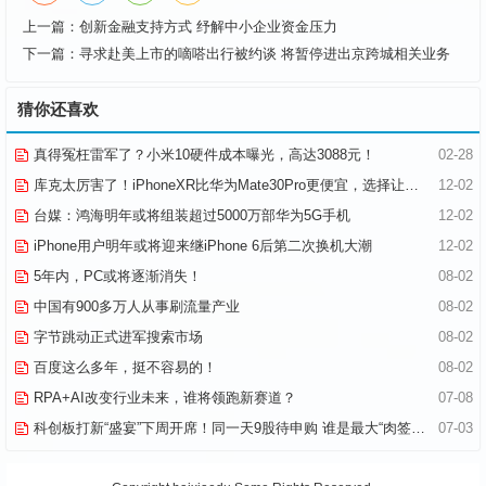
上一篇：
创新金融支持方式 纾解中小企业资金压力
下一篇：
寻求赴美上市的嘀嗒出行被约谈 将暂停进出京跨城相关业务
猜你还喜欢
真得冤枉雷军了？小米10硬件成本曝光，高达3088元！
02-28
库克太厉害了！iPhoneXR比华为Mate30Pro更便宜，选择让人纠结
12-02
台媒：鸿海明年或将组装超过5000万部华为5G手机
12-02
iPhone用户明年或将迎来继iPhone 6后第二次换机大潮
12-02
5年内，PC或将逐渐消失！
08-02
中国有900多万人从事刷流量产业
08-02
字节跳动正式进军搜索市场
08-02
百度这么多年，挺不容易的！
08-02
RPA+AI改变行业未来，谁将领跑新赛道？
07-08
科创板打新“盛宴”下周开席！同一天9股待申购 谁是最大“肉签”？
07-03