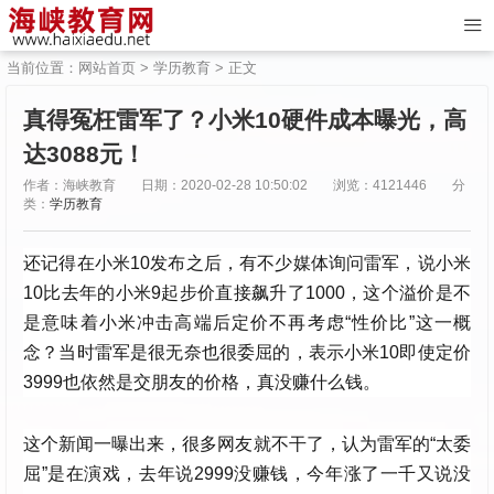
当前位置：
网站首页
>
学历教育
> 正文
真得冤枉雷军了？小米10硬件成本曝光，高
达3088元！
作者：海峡教育
日期：2020-02-28 10:50:02
浏览：4121446
分
类：
学历教育
还记得在小米10发布之后，有不少媒体询问雷军，说小米
10比去年的小米9起步价直接飙升了1000，这个溢价是不
是意味着小米冲击高端后定价不再考虑“性价比”这一概
念？当时雷军是很无奈也很委屈的，表示小米10即使定价
3999也依然是交朋友的价格，真没赚什么钱。
这个新闻一曝出来，很多网友就不干了，认为雷军的“太委
屈”是在演戏，去年说2999没赚钱，今年涨了一千又说没